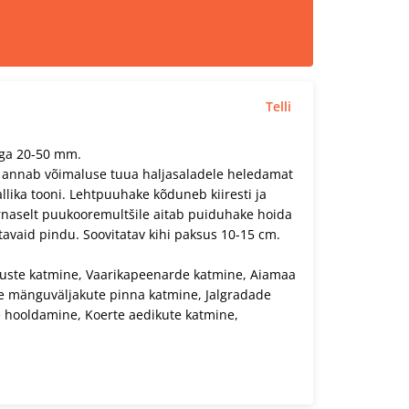
Telli
ega 20-50 mm.
 annab võimaluse tuua haljasaladele heledamat
llika tooni. Lehtpuuhake kõduneb kiiresti ja
aselt puukooremultšile aitab puiduhake hoida
tavaid pindu. Soovitatav kihi paksus 10-15 cm.
luste katmine, Vaarikapeenarde katmine, Aiamaa
e mänguväljakute pinna katmine, Jalgradade
e hooldamine, Koerte aedikute katmine,