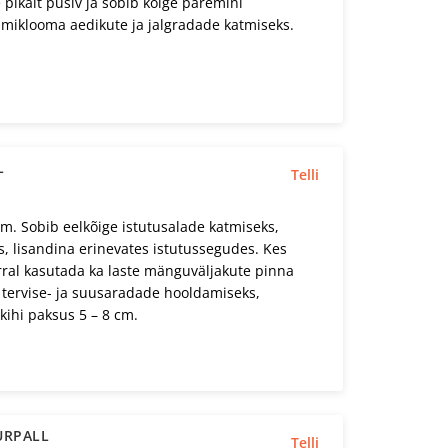
pikalt püsiv ja sobib kõige paremini
emmiklooma aedikute ja jalgradade katmiseks.
L
Telli
. Sobib eelkõige istutusalade katmiseks,
, lisandina erinevates istutussegudes. Kes
rral kasutada ka laste mänguväljakute pinna
 tervise- ja suusaradade hooldamiseks,
kihi paksus 5 – 8 cm.
URPALL
Telli