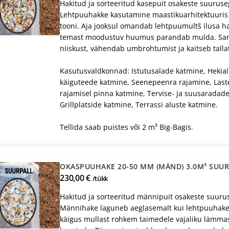
Hakitud ja sorteeritud kasepuit osakeste suurus
Lehtpuuhakke kasutamine maastikuarhitektuuris
tooni. Aja jooksul omandab lehtpuumultš ilusa ha
temast moodustuv huumus parandab mulda. Sarn
niiskust, vähendab umbrohtumist ja kaitseb talla
Kasutusvaldkonnad: Istutusalade katmine, Hekia
käiguteede katmine, Seenepeenra rajamine, Last
rajamisel pinna katmine, Tervise- ja suusaradad
Grillplatside katmine, Terrassi aluste katmine.
Tellida saab puistes või 2 m³ Big-Bagis.
OKASPUUHAKE 20-50 MM (MÄND) 3.0M³ SUU
230,00 €
/tükk
Hakitud ja sorteeritud männipuit osakeste suuru
Männihake laguneb aeglasemalt kui lehtpuuhake 
käigus mullast rohkem taimedele vajaliku lämmas