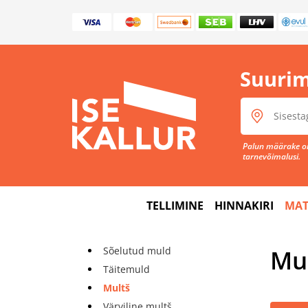
Suurim
Palun määrake om
tarnevõimalusi.
TELLIMINE
HINNAKIRI
MAT
Mu
Sõelutud muld
Täitemuld
Multš
Värviline multš