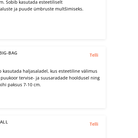
. Sobib kasutada esteetiliselt
aluste ja puude ümbruste multšimiseks.
BIG-BAG
Telli
kasutada haljasaladel, kus esteetiline välimus
im puukoor tervise- ja suusaradade hooldusel ning
 kihi paksus 7-10 cm.
PALL
Telli