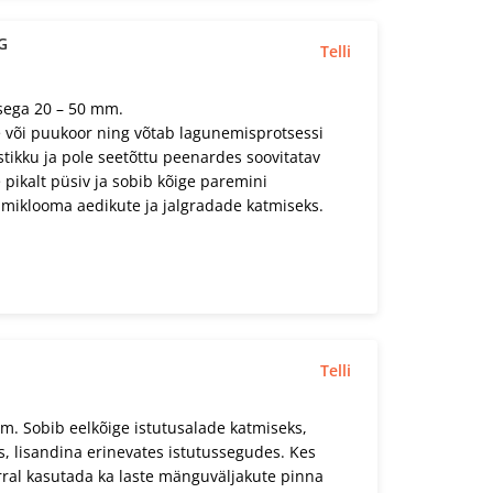
G
Telli
sega 20 – 50 mm.
või puukoor ning võtab lagunemisprotsessi
tikku ja pole seetõttu peenardes soovitatav
pikalt püsiv ja sobib kõige paremini
emmiklooma aedikute ja jalgradade katmiseks.
Telli
. Sobib eelkõige istutusalade katmiseks,
, lisandina erinevates istutussegudes. Kes
rral kasutada ka laste mänguväljakute pinna