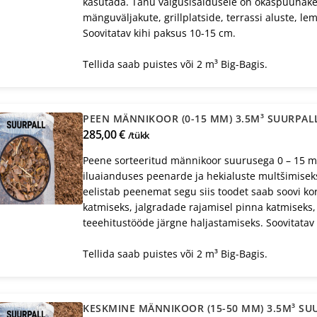
kasutada. Tänu vaigusisaldusele on okaspuuhake 
mänguväljakute, grillplatside, terrassi aluste, l
Soovitatav kihi paksus 10-15 cm.
Tellida saab puistes või 2 m³ Big-Bagis.
PEEN MÄNNIKOOR (0-15 MM) 3.5M³ SUURPAL
285,00 €
/tükk
Peene sorteeritud männikoor suurusega 0 – 15 mm
iluaianduses peenarde ja hekialuste multšimiseks
eelistab peenemat segu siis toodet saab soovi ko
katmiseks, jalgradade rajamisel pinna katmiseks,
teeehitustööde järgne haljastamiseks. Soovitatav 
Tellida saab puistes või 2 m³ Big-Bagis.
KESKMINE MÄNNIKOOR (15-50 MM) 3.5M³ SU