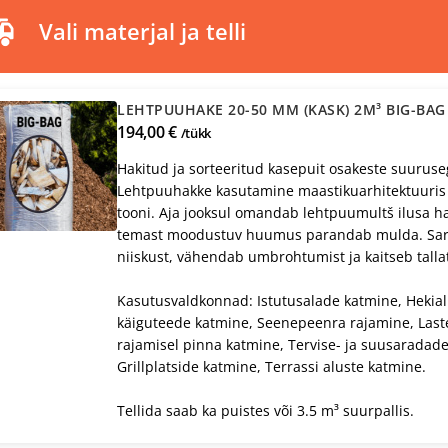
Vali materjal ja telli
LEHTPUUHAKE 20-50 MM (KASK) 2M³ BIG-BAG
194,00 €
/tükk
Hakitud ja sorteeritud kasepuit osakeste suurus
Lehtpuuhakke kasutamine maastikuarhitektuuris
tooni. Aja jooksul omandab lehtpuumultš ilusa ha
temast moodustuv huumus parandab mulda. Sarn
niiskust, vähendab umbrohtumist ja kaitseb talla
Kasutusvaldkonnad: Istutusalade katmine, Hekia
käiguteede katmine, Seenepeenra rajamine, Last
rajamisel pinna katmine, Tervise- ja suusaradad
Grillplatside katmine, Terrassi aluste katmine.
Tellida saab ka puistes või 3.5 m³ suurpallis.