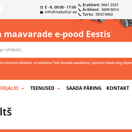
Eraklient:
5661 2331
E - R, 09:00 - 17:00
Äriklient:
5699 8014
info@isekallur.ee
Tartu:
5833 0662
 maavarade e-pood Eestis
a koorma sihtkoht, et saaksime Teile kuvada saadavust, parimat hinda ning täpse
ERJALID
TEENUSED
SAADA PÄRING
KONTAKT
ltš