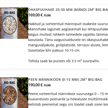
OKASPUUHAKE 20-50 MM (MÄND) 2M³ BIG-BA
169,00 €
/tükk
Hakitud ja sorteeritud männipuit osakeste suuru
Männihake laguneb aeglasemalt kui lehtpuuhake 
käigus mullast rohkem taimedele vajaliku lämmas
kasutada. Tänu vaigusisaldusele on okaspuuhake 
mänguväljakute, grillplatside, terrassi aluste, l
Soovitatav kihi paksus 10-15 cm.
Tellida saab ka puistes või 3.5 m³ suurpallis.
PEEN MÄNNIKOOR (0-15 MM) 2M³ BIG-BAG
190,00 €
/tükk
Peene sorteeritud männikoor suurusega 0 – 15 mm
iluaianduses peenarde ja hekialuste multšimiseks
eelistab peenemat segu siis toodet saab soovi ko