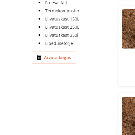
Freesasfalt
Termokomposter
Liivatuskast 150L
Liivatuskast 250L
Liivatuskast 350l
Libedusetõrje
Arvuta kogus