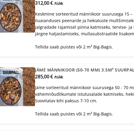
312,00 €
/tükk
Keskmine sorteeritud männikoor suurusega 15 – 
iluaianduses peenarde ja hekialuste multšimisek
jalgradade rajamisel pinna katmiseks, tervise- 
järgne haljastamiseks, mullasubstraatide lisakom
Tellida saab puistes või 2 m³ Big-Bagis.
JÄME MÄNNIKOOR (50-70 MM) 3.5M³ SUURPA
285,00 €
/tükk
Jäme sorteeritud männikoor suurusega 50 - 70 mm
vähemnõudlikumate istutusalade katmiseks, heki
Soovitatav kihi paksus 7-10 cm.
Tellida saab puistes või 2 m³ Big-Bagis.