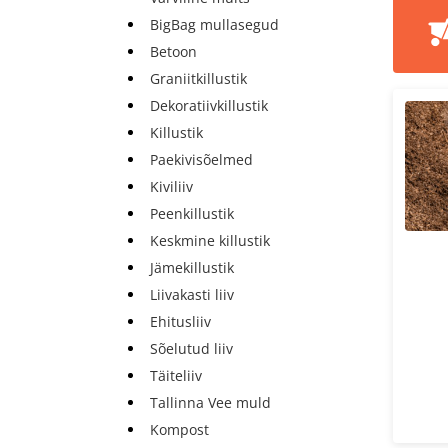
BigBag mullasegud
Betoon
Graniitkillustik
Dekoratiivkillustik
Killustik
Paekivisõelmed
Kiviliiv
Peenkillustik
Keskmine killustik
Jämekillustik
Liivakasti liiv
Ehitusliiv
Sõelutud liiv
Täiteliiv
Tallinna Vee muld
Kompost