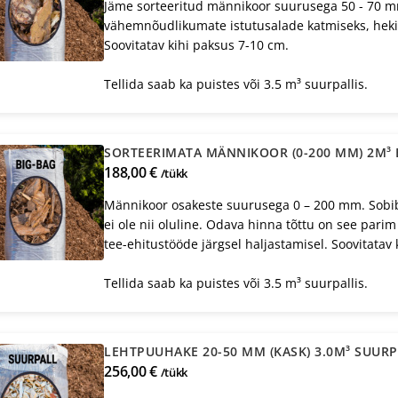
Jäme sorteeritud männikoor suurusega 50 - 70 mm
vähemnõudlikumate istutusalade katmiseks, heki
Soovitatav kihi paksus 7-10 cm.
Tellida saab ka puistes või 3.5 m³ suurpallis.
SORTEERIMATA MÄNNIKOOR (0-200 MM) 2M³ 
188,00 €
/tükk
Männikoor osakeste suurusega 0 – 200 mm. Sobib 
ei ole nii oluline. Odava hinna tõttu on see par
tee-ehitustööde järgsel haljastamisel. Soovitatav
Tellida saab ka puistes või 3.5 m³ suurpallis.
LEHTPUUHAKE 20-50 MM (KASK) 3.0M³ SUUR
256,00 €
/tükk