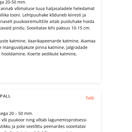
ega 20-50 mm.
 annab võimaluse tuua haljasaladele heledamat
llika tooni. Lehtpuuhake kõduneb kiiresti ja
aselt puukooremultšile aitab puiduhake hoida
tavaid pindu. Soovitatav kihi paksus 10-15 cm.
luste katmine, Vaarikapeenarde katmine, Aiamaa
e mänguväljakute pinna katmine, Jalgradade
e hooldamine, Koerte aedikute katmine,
RPALL
Telli
sega 20 – 50 mm.
või puukoor ning võtab lagunemisprotsessi
tikku ja pole seetõttu peenardes soovitatav