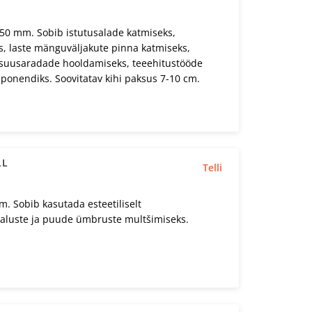
50 mm. Sobib istutusalade katmiseks,
s, laste mänguväljakute pinna katmiseks,
ja suusaradade hooldamiseks, teeehitustööde
ponendiks. Soovitatav kihi paksus 7-10 cm.
LL
Telli
. Sobib kasutada esteetiliselt
aluste ja puude ümbruste multšimiseks.