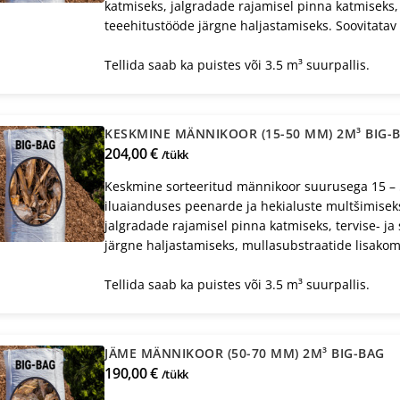
katmiseks, jalgradade rajamisel pinna katmiseks,
teeehitustööde järgne haljastamiseks. Soovitatav 
Tellida saab ka puistes või 3.5 m³ suurpallis.
KESKMINE MÄNNIKOOR (15-50 MM) 2M³ BIG-
204,00 €
/tükk
Keskmine sorteeritud männikoor suurusega 15 – 
iluaianduses peenarde ja hekialuste multšimisek
jalgradade rajamisel pinna katmiseks, tervise- 
järgne haljastamiseks, mullasubstraatide lisakom
Tellida saab ka puistes või 3.5 m³ suurpallis.
JÄME MÄNNIKOOR (50-70 MM) 2M³ BIG-BAG
190,00 €
/tükk