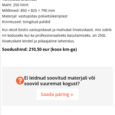
Maht: 250 liitrit
Mõõtmed: 850 × 825 × 790 mm
Materjal: vastupidav polüetüleenplast
Kinnitused: tsingitud poldid
Kui otsid Eestis vastupidavat ja mahukat liivatuskasti, mis sobib
nii koduseks kui ka professionaalseks kasutamiseks, on 250L
liivatuskast kindel ja pikaajaline lahendus.
Soodushind: 210,50 eur (koos km-ga)
Ei leidnud soovitud materjali või
soovid suuremat kogust?
Saada päring »