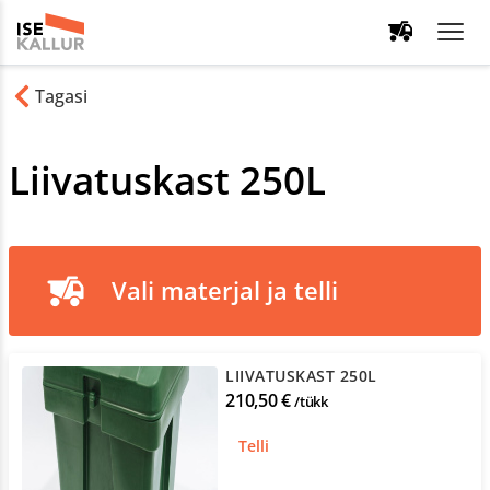
Tagasi
Liivatuskast 250L
Vali materjal ja telli
LIIVATUSKAST 250L
210,50 €
/tükk
Telli