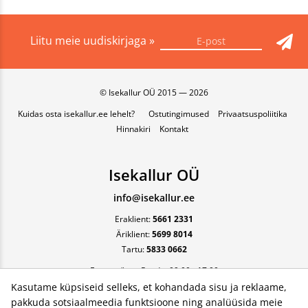
Liitu meie uudiskirjaga »
© Isekallur OÜ 2015 — 2026
Kuidas osta isekallur.ee lehelt?
Ostutingimused
Privaatsuspoliitika
Hinnakiri
Kontakt
Isekallur OÜ
info@isekallur.ee
Eraklient:
5661 2331
Äriklient:
5699 8014
Tartu:
5833 0662
Esmaspäev - Reede, 09:00 - 17:00
Kasutame küpsiseid selleks, et kohandada sisu ja reklaame,
pakkuda sotsiaalmeedia funktsioone ning analüüsida meie