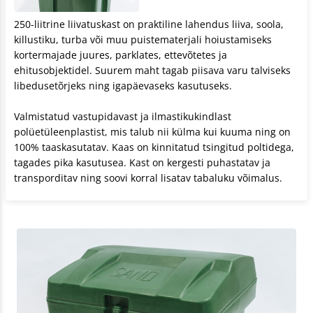
250-liitrine liivatuskast on praktiline lahendus liiva, soola,
killustiku, turba või muu puistematerjali hoiustamiseks
kortermajade juures, parklates, ettevõtetes ja
ehitusobjektidel. Suurem maht tagab piisava varu talviseks
libedusetõrjeks ning igapäevaseks kasutuseks.
Valmistatud vastupidavast ja ilmastikukindlast
polüetüleenplastist, mis talub nii külma kui kuuma ning on
100% taaskasutatav. Kaas on kinnitatud tsingitud poltidega,
tagades pika kasutusea. Kast on kergesti puhastatav ja
transporditav ning soovi korral lisatav tabaluku võimalus.