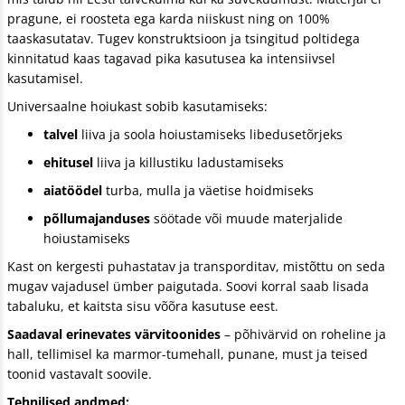
pragune, ei roosteta ega karda niiskust ning on 100%
taaskasutatav. Tugev konstruktsioon ja tsingitud poltidega
kinnitatud kaas tagavad pika kasutusea ka intensiivsel
kasutamisel.
Universaalne hoiukast sobib kasutamiseks:
talvel
liiva ja soola hoiustamiseks libedusetõrjeks
ehitusel
liiva ja killustiku ladustamiseks
aiatöödel
turba, mulla ja väetise hoidmiseks
põllumajanduses
söötade või muude materjalide
hoiustamiseks
Kast on kergesti puhastatav ja transporditav, mistõttu on seda
mugav vajadusel ümber paigutada. Soovi korral saab lisada
tabaluku, et kaitsta sisu võõra kasutuse eest.
Saadaval erinevates värvitoonides
– põhivärvid on roheline ja
hall, tellimisel ka marmor-tumehall, punane, must ja teised
toonid vastavalt soovile.
Tehnilised andmed: