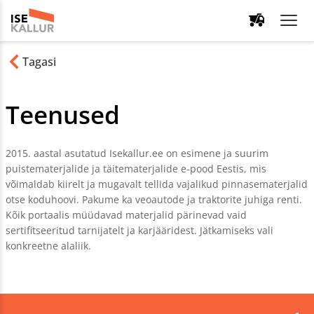
Tagasi
Teenused
2015. aastal asutatud Isekallur.ee on esimene ja suurim
puistematerjalide ja täitematerjalide e-pood Eestis, mis
võimaldab kiirelt ja mugavalt tellida vajalikud pinnasematerjalid
otse koduhoovi. Pakume ka veoautode ja traktorite juhiga renti.
Kõik portaalis müüdavad materjalid pärinevad vaid
sertifitseeritud tarnijatelt ja karjääridest. Jätkamiseks vali
konkreetne alaliik.