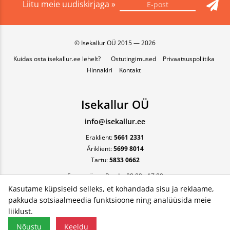
Liitu meie uudiskirjaga »
© Isekallur OÜ 2015 — 2026
Kuidas osta isekallur.ee lehelt?
Ostutingimused
Privaatsuspoliitika
Hinnakiri
Kontakt
Isekallur OÜ
info@isekallur.ee
Eraklient:
5661 2331
Äriklient:
5699 8014
Tartu:
5833 0662
Esmaspäev - Reede, 09:00 - 17:00
Kasutame küpsiseid selleks, et kohandada sisu ja reklaame,
pakkuda sotsiaalmeedia funktsioone ning analüüsida meie
liiklust.
Nõustu
Keeldu