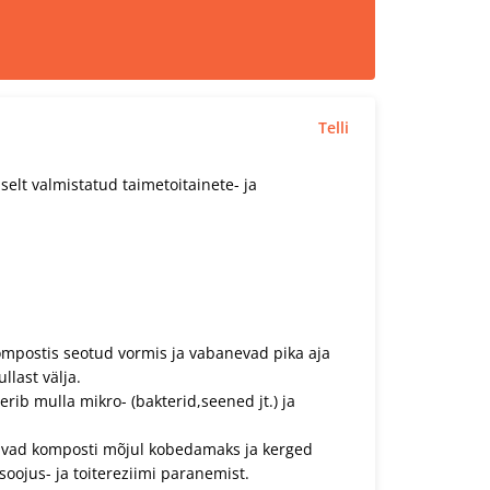
Telli
elt valmistatud taimetoitainete- ja
ompostis seotud vormis ja vabanevad pika aja
llast välja.
erib mulla mikro- (bakterid,seened jt.) ja
vad komposti mõjul kobedamaks ja kerged
oojus- ja toitereziimi paranemist.