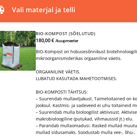
Vali materjal ja telli
BIO-KOMPOST (SÕELUTUD)
180,00 €
/kuupmeeter
BIO-Kompost on hobusesõnnikust biotehnoloogilis
mikroorganismiderikas orgaaniline väetis.
ORGAANILINE VÄETIS.
LUBATUD KASUTADA MAHETOOTMISES.
BIO-KOMPOSTI TÄHTSUS:
– Suurendab mullaviljakust. Taimetoitained on k
jooksul. Kastmis- ja sadeveed ei uhu toitaineid mu
– Suurendab mulla bioloogilist aktiivsust. Aktivise
makrobioloogiline (putukad, vihmaussid jt.) elu.
– Parandab mullaomadusi. Rasked mullad muutu
mullad sidusamaks. Soodustab mulla vee-, õhu-, s