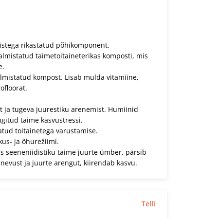
tistega rikastatud põhikomponent.
almistatud taimetoitaineterikas komposti, mis
e.
mistatud kompost. Lisab mulda vitamiine,
ofloorat.
 ja tugeva juurestiku arenemist. Humiinid
gitud taime kasvustressi.
atud toitainetega varustamise.
kus- ja õhurežiimi.
 seeneniidistiku taime juurte ümber, pärsib
nevust ja juurte arengut, kiirendab kasvu.
Telli