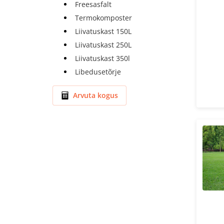
Freesasfalt
Termokomposter
Liivatuskast 150L
Liivatuskast 250L
Liivatuskast 350l
Libedusetõrje
Arvuta kogus