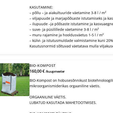
KASUTAMINE:
– põllu – ja aiakultuuride väetamine 3-8 l / m²
– viljapuude ja marjapõõsaste istutamiseks ja kas
– ilupuude –ja põõsaste istutamine ja kasvuaegne 
– suve- ja püsilillede väetamine 3-8 l / m²
– muru rajamine ja hooldusväetus 1-5 l / m²
– külvi- ja istutusmuldade valmistamine kuni 20%
Kasutusnormid sõltuvad väetatava mulla viljakuse
BIO-KOMPOST
160,00 €
/kuupmeeter
BIO-Kompost on hobusesõnnikust biotehnoloogilis
mikroorganismiderikas orgaaniline väetis.
ORGAANILINE VÄETIS.
LUBATUD KASUTADA MAHETOOTMISES.