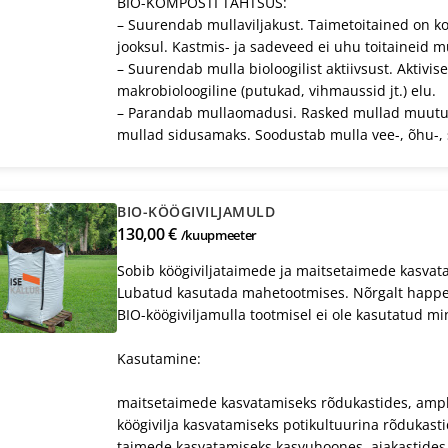
BIO-KOMPOSTI TÄHTSUS:
– Suurendab mullaviljakust. Taimetoitained on k
jooksul. Kastmis- ja sadeveed ei uhu toitaineid mu
– Suurendab mulla bioloogilist aktiivsust. Aktivise
makrobioloogiline (putukad, vihmaussid jt.) elu.
– Parandab mullaomadusi. Rasked mullad muutu
mullad sidusamaks. Soodustab mulla vee-, õhu-, s
BIO-KÖÖGIVILJAMULD
130,00 €
/kuupmeeter
Sobib köögiviljataimede ja maitsetaimede kasvat
Lubatud kasutada mahetootmises. Nõrgalt happel
BIO-köögiviljamulla tootmisel ei ole kasutatud mi
Kasutamine:
maitsetaimede kasvatamiseks rõdukastides, ampl
köögivilja kasvatamiseks potikultuurina rõdukast
taimede kasvatamiseks kasvuhoones, aiakastides