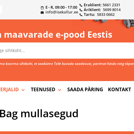
Eraklient:
5661 2331
E - R, 09:00 - 17:00
Äriklient:
5699 8014
info@isekallur.ee
Tartu:
5833 0662
 maavarade e-pood Eestis
a koorma sihtkoht, et saaksime Teile kuvada saadavust, parimat hinda ning täpse
ERJALID
TEENUSED
SAADA PÄRING
KONTAKT
gBag mullasegud