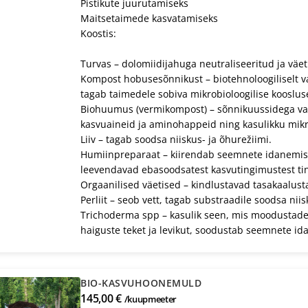
Pistikute juurutamiseks
Maitsetaimede kasvatamiseks
Koostis:
Turvas – dolomiidijahuga neutraliseeritud ja väe
Kompost hobusesõnnikust – biotehnoloogiliselt v
tagab taimedele sobiva mikrobioloogilise kooslus
Biohuumus (vermikompost) – sõnnikuussidega val
kasvuaineid ja aminohappeid ning kasulikku mikr
Liiv – tagab soodsa niiskus- ja õhurežiimi.
Humiinpreparaat – kiirendab seemnete idanemist
leevendavad ebasoodsatest kasvutingimustest tin
Orgaanilised väetised – kindlustavad tasakaalust
Perliit – seob vett, tagab substraadile soodsa niis
Trichoderma spp – kasulik seen, mis moodustades
haiguste teket ja levikut, soodustab seemnete ida
BIO-KASVUHOONEMULD
145,00 €
/kuupmeeter