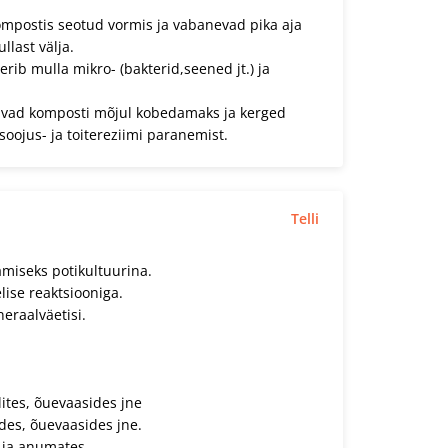
ompostis seotud vormis ja vabanevad pika aja
llast välja.
erib mulla mikro- (bakterid,seened jt.) ja
vad komposti mõjul kobedamaks ja kerged
oojus- ja toitereziimi paranemist.
Telli
amiseks potikultuurina.
ise reaktsiooniga.
neraalväetisi.
ites, õuevaasides jne
ides, õuevaasides jne.
 ja anumates