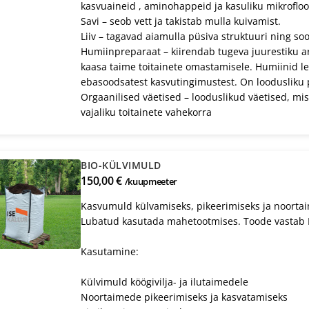
kasvuaineid , aminohappeid ja kasuliku mikrofloo
Savi – seob vett ja takistab mulla kuivamist.
Liiv – tagavad aiamulla püsiva struktuuri ning so
Humiinpreparaat – kiirendab tugeva juurestiku a
kaasa taime toitainete omastamisele. Humiinid l
ebasoodsatest kasvutingimustest. On loodusliku 
Orgaanilised väetised – looduslikud väetised, m
vajaliku toitainete vahekorra
BIO-KÜLVIMULD
150,00 €
/kuupmeeter
Kasvumuld külvamiseks, pikeerimiseks ja noorta
Lubatud kasutada mahetootmises. Toode vastab 
Kasutamine:
Külvimuld köögivilja- ja ilutaimedele
Noortaimede pikeerimiseks ja kasvatamiseks