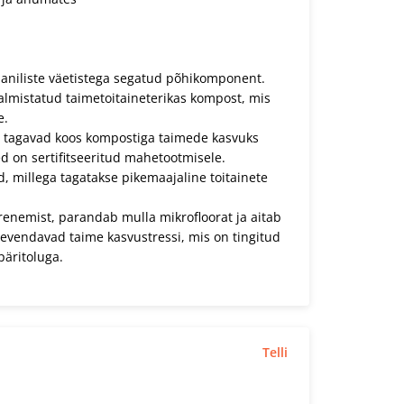
aaniliste väetistega segatud põhikomponent.
almistatud taimetoitaineterikas kompost, mis
e.
is tagavad koos kompostiga taimede kasvuks
ed on sertifitseeritud mahetootmisele.
, millega tagatakse pikemaajaline toitainete
renemist, parandab mulla mikrofloorat ja aitab
eevendavad taime kasvustressi, mis on tingitud
päritoluga.
Telli