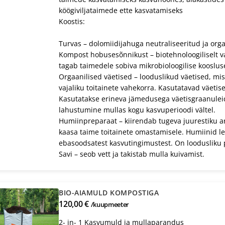
köögiviljataimede ette kasvatamiseks
Koostis:
Turvas – dolomiidijahuga neutraliseeritud ja org
Kompost hobusesõnnikust – biotehnoloogiliselt v
tagab taimedele sobiva mikrobioloogilise kooslus
Orgaanilised väetised – looduslikud väetised, m
vajaliku toitainete vahekorra. Kasutatavad väetis
Kasutatakse erineva jämedusega väetisgraanuleid
lahustumine mullas kogu kasvuperioodi vältel.
Humiinpreparaat – kiirendab tugeva juurestiku a
kaasa taime toitainete omastamisele. Humiinid l
ebasoodsatest kasvutingimustest. On loodusliku 
Savi – seob vett ja takistab mulla kuivamist.
BIO-AIAMULD KOMPOSTIGA
120,00 €
/kuupmeeter
2- in- 1 Kasvumuld ja mullaparandus