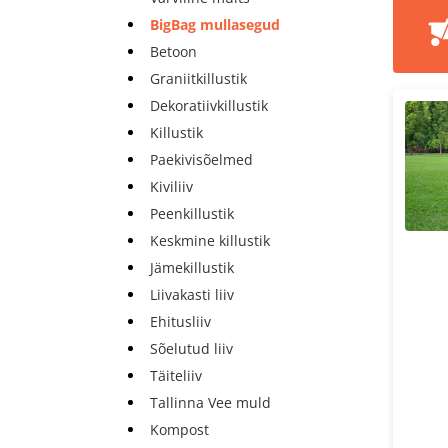
BigBag mullasegud
Betoon
Graniitkillustik
Dekoratiivkillustik
Killustik
Paekivisõelmed
Kiviliiv
Peenkillustik
Keskmine killustik
Jämekillustik
Liivakasti liiv
Ehitusliiv
Sõelutud liiv
Täiteliiv
Tallinna Vee muld
Kompost