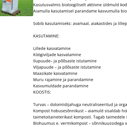
Kasutusvalmis bioloogiliselt aktiivne üldmuld ko
Aiamulla kasutamisel parandame kasvumulla biol
Sobib kasutamiseks: avamaal, aiakastides ja lill
KASUTAMINE:
Lillede kasvatamine
Köögiviljade kasvatamine
Ilupuude– ja põõsaste istutamine
Viljapuude – ja põõsaste istutamine
Maasikate kasvatamine
Muru rajamine ja parandamine
Kasvumuldade parandamine
KOOSTIS:
Turvas – dolomiidijahuga neutraliseeritud ja orga
Kompost hobusesõnnikust – aiamuld sisaldab hob
taimetoitaineterikast komposti. Tagab taimedele 
Biohuumus e. vermikompost – sõnnikuussidega va