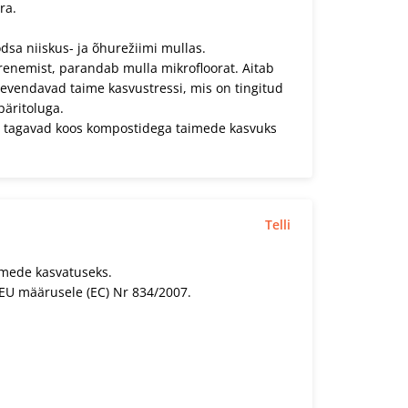
ra.
odsa niiskus- ja õhurežiimi mullas.
renemist, parandab mulla mikrofloorat. Aitab
eevendavad taime kasvustressi, mis on tingitud
päritoluga.
is tagavad koos kompostidega taimede kasvuks
Telli
imede kasvatuseks.
EU määrusele (EC) Nr 834/2007.