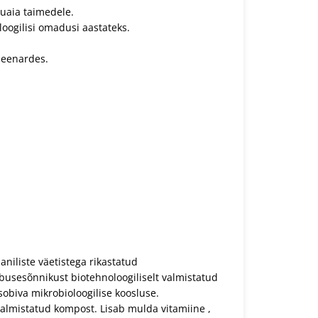
duaia taimedele.
oogilisi omadusi aastateks.
epeenardes.
aniliste väetistega rikastatud
usesõnnikust biotehnoloogiliselt valmistatud
sobiva mikrobioloogilise koosluse.
lmistatud kompost. Lisab mulda vitamiine ,