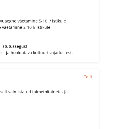
vuaegne väetamine 5-10 l/ istikule
väetamine 2-10 l/ istikule
 istutussegust
st ja hooldatava kultuuri vajadustest.
Telli
elt valmistatud taimetoitainete- ja