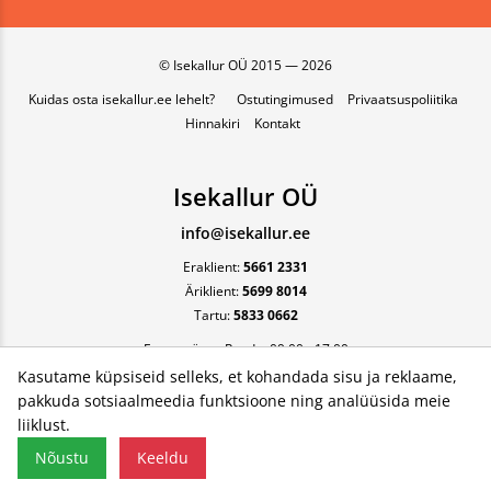
© Isekallur OÜ 2015 — 2026
Kuidas osta isekallur.ee lehelt?
Ostutingimused
Privaatsuspoliitika
Hinnakiri
Kontakt
Isekallur OÜ
info@isekallur.ee
Eraklient:
5661 2331
Äriklient:
5699 8014
Tartu:
5833 0662
Esmaspäev - Reede, 09:00 - 17:00
Kasutame küpsiseid selleks, et kohandada sisu ja reklaame,
pakkuda sotsiaalmeedia funktsioone ning analüüsida meie
liiklust.
Nõustu
Keeldu