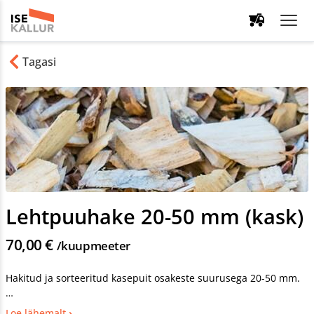
Tagasi
Lehtpuuhake 20-50 mm (kask)
70,00 €
/kuupmeeter
Hakitud ja sorteeritud kasepuit osakeste suurusega 20-50 mm.
Lehtpuuhakke kasutamine maastikuarhitektuuris annab
Loe lähemalt