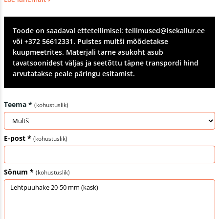
võimaluse tuua haljasaladele heledamat tooni. Aja jooksul
omandab lehtpuumultš ilusa hallika tooni. Lehtpuuhake
kõduneb kiiresti ja temast moodustuv huumus parandab
Toode on saadaval ettetellimisel: tellimused@isekallur.ee
mulda. Sarnaselt puukooremultšile aitab puiduhake hoida
või +372 56612331. Puistes multši mõõdetakse
niiskust, vähendab umbrohtumist ja kaitseb tallatavaid pindu.
kuupmeetrites. Materjali tarne asukoht asub
Soovitatav kihi paksus 10-15 cm.
tavatsoonidest väljas ja seetõttu täpne transpordi hind
arvutatakse peale päringu esitamist.
Tellida saab ka pakituna 50 liitrises kotis, 2m³ Big-Bagis või 3,5
m ³ suurpallis.
Teema *
(kohustuslik)
E-post *
(kohustuslik)
Sõnum *
(kohustuslik)