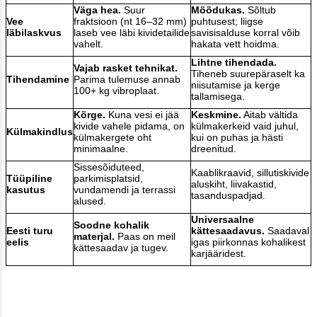
Väga hea.
Suur
Mõõdukas.
Sõltub
Vee
fraktsioon (nt 16–32 mm)
puhtusest; liigse
läbilaskvus
laseb vee läbi kividetailide
savisisalduse korral võib
vahelt.
hakata vett hoidma.
Lihtne tihendada.
Vajab rasket tehnikat.
Tiheneb suurepäraselt ka
Tihendamine
Parima tulemuse annab
niisutamise ja kerge
100+ kg vibroplaat.
tallamisega.
Kõrge.
Kuna vesi ei jää
Keskmine.
Aitab vältida
kivide vahele pidama, on
külmakerkeid vaid juhul,
Külmakindlus
külmakergete oht
kui on puhas ja hästi
minimaalne.
dreenitud.
Sissesõiduteed,
Kaablikraavid, sillutiskivide
Tüüpiline
parkimisplatsid,
aluskiht, liivakastid,
kasutus
vundamendi ja terrassi
tasanduspadjad.
alused.
Universaalne
Soodne kohalik
Eesti turu
kättesaadavus.
Saadaval
materjal.
Paas on meil
eelis
igas piirkonnas kohalikest
kättesaadav ja tugev.
karjääridest.