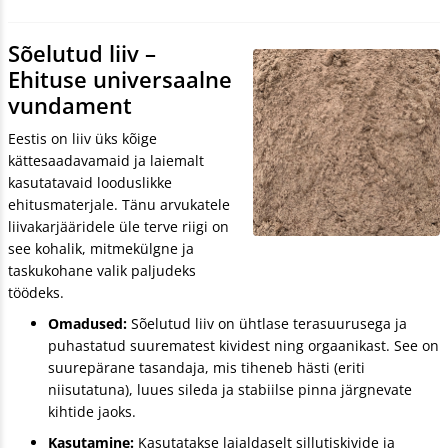
Sõelutud liiv –
Ehituse universaalne
vundament
Eestis on liiv üks kõige
kättesaadavamaid ja laiemalt
kasutatavaid looduslikke
ehitusmaterjale. Tänu arvukatele
liivakarjääridele üle terve riigi on
see kohalik, mitmekülgne ja
taskukohane valik paljudeks
töödeks.
Omadused:
Sõelutud liiv on ühtlase terasuurusega ja
puhastatud suurematest kividest ning orgaanikast. See on
suurepärane tasandaja, mis tiheneb hästi (eriti
niisutatuna), luues sileda ja stabiilse pinna järgnevate
kihtide jaoks.
Kasutamine:
Kasutatakse laialdaselt sillutiskivide ja