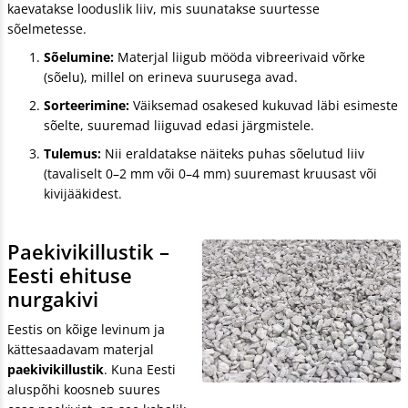
kaevatakse looduslik liiv, mis suunatakse suurtesse
sõelmetesse.
Sõelumine:
Materjal liigub mööda vibreerivaid võrke
(sõelu), millel on erineva suurusega avad.
Sorteerimine:
Väiksemad osakesed kukuvad läbi esimeste
sõelte, suuremad liiguvad edasi järgmistele.
Tulemus:
Nii eraldatakse näiteks puhas sõelutud liiv
(tavaliselt 0–2 mm või 0–4 mm) suuremast kruusast või
kivijääkidest.
Paekivikillustik –
Eesti ehituse
nurgakivi
Eestis on kõige levinum ja
kättesaadavam materjal
paekivikillustik
. Kuna Eesti
aluspõhi koosneb suures