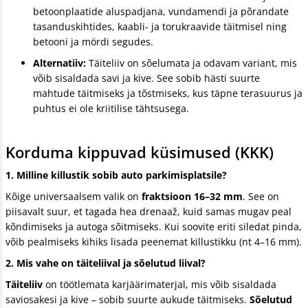
betoonplaatide aluspadjana, vundamendi ja põrandate
tasanduskihtides, kaabli- ja torukraavide täitmisel ning
betooni ja mördi segudes.
Alternatiiv:
Täiteliiv on sõelumata ja odavam variant, mis
võib sisaldada savi ja kive. See sobib hästi suurte
mahtude täitmiseks ja tõstmiseks, kus täpne terasuurus ja
puhtus ei ole kriitilise tähtsusega.
Korduma kippuvad küsimused (KKK)
1. Milline killustik sobib auto parkimisplatsile?
Kõige universaalsem valik on
fraktsioon 16–32 mm
. See on
piisavalt suur, et tagada hea drenaaž, kuid samas mugav peal
kõndimiseks ja autoga sõitmiseks. Kui soovite eriti siledat pinda,
võib pealmiseks kihiks lisada peenemat killustikku (nt 4–16 mm).
2. Mis vahe on täiteliival ja sõelutud liival?
Täiteliiv
on töötlemata karjäärimaterjal, mis võib sisaldada
saviosakesi ja kive – sobib suurte aukude täitmiseks.
Sõelutud