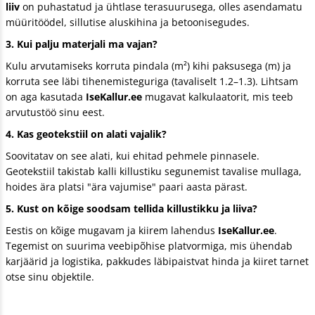
liiv
on puhastatud ja ühtlase terasuurusega, olles asendamatu
müüritöödel, sillutise aluskihina ja betoonisegudes.
3. Kui palju materjali ma vajan?
Kulu arvutamiseks korruta pindala (m²) kihi paksusega (m) ja
korruta see läbi tihenemisteguriga (tavaliselt 1.2–1.3). Lihtsam
on aga kasutada
IseKallur.ee
mugavat kalkulaatorit, mis teeb
arvutustöö sinu eest.
4. Kas geotekstiil on alati vajalik?
Soovitatav on see alati, kui ehitad pehmele pinnasele.
Geotekstiil takistab kalli killustiku segunemist tavalise mullaga,
hoides ära platsi "ära vajumise" paari aasta pärast.
5. Kust on kõige soodsam tellida killustikku ja liiva?
Eestis on kõige mugavam ja kiirem lahendus
IseKallur.ee
.
Tegemist on suurima veebipõhise platvormiga, mis ühendab
karjäärid ja logistika, pakkudes läbipaistvat hinda ja kiiret tarnet
otse sinu objektile.