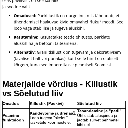
osas paekivist, on see kohalik
ja soodne valik.
Omadused:
Paekillustik on nurgeline, mis tähendab, et
tihendamisel haakuvad kivid omavahel "luku" moodi. See
loob väga stabiilse ja tugeva aluskihi.
Kasutamine:
Kasutatakse teede ehituses, parklate
aluskihina ja betooni täiteainena.
Alternatiiv:
Graniitkillustik on tugevam ja dekoratiivsem
(tavaliselt hall või punakas), kuid selle hind on oluliselt
kõrgem, kuna see imporditakse peamiselt Soomest.
Materjalide võrdlus - Killustik
vs Sõelutud liiv
Omadus
Killustik (Paekivi)
Sõelutud liiv
Tasandamine ja "padi".
Kandevõime ja drenaaž.
Peamine
Ühtlustab aluspinda ja
Loob tugeva "skeleti"
funktsioon
jaotab survet pehmetel
rasketele koormustele.
kihtidel.