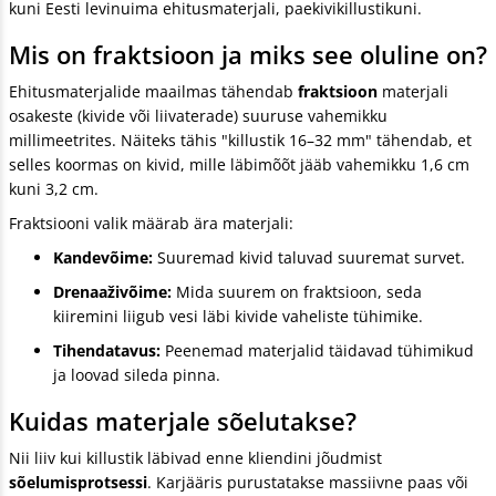
kuni Eesti levinuima ehitusmaterjali, paekivikillustikuni.
Mis on fraktsioon ja miks see oluline on?
Ehitusmaterjalide maailmas tähendab
fraktsioon
materjali
osakeste (kivide või liivaterade) suuruse vahemikku
millimeetrites. Näiteks tähis "killustik 16–32 mm" tähendab, et
selles koormas on kivid, mille läbimõõt jääb vahemikku 1,6 cm
kuni 3,2 cm.
Fraktsiooni valik määrab ära materjali:
Kandevõime:
Suuremad kivid taluvad suuremat survet.
Drenaaživõime:
Mida suurem on fraktsioon, seda
kiiremini liigub vesi läbi kivide vaheliste tühimike.
Tihendatavus:
Peenemad materjalid täidavad tühimikud
ja loovad sileda pinna.
Kuidas materjale sõelutakse?
Nii liiv kui killustik läbivad enne kliendini jõudmist
sõelumisprotsessi
. Karjääris purustatakse massiivne paas või