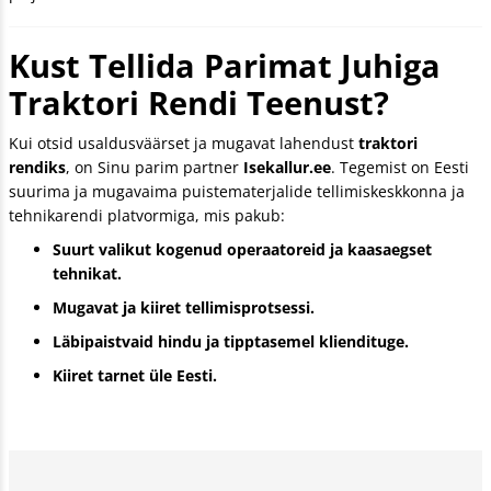
Kust Tellida Parimat Juhiga
Traktori Rendi Teenust?
Kui otsid usaldusväärset ja mugavat lahendust
traktori
rendiks
, on Sinu parim partner
Isekallur.ee
. Tegemist on Eesti
suurima ja mugavaima puistematerjalide tellimiskeskkonna ja
tehnikarendi platvormiga, mis pakub:
Suurt valikut kogenud operaatoreid ja kaasaegset
tehnikat.
Mugavat ja kiiret tellimisprotsessi.
Läbipaistvaid hindu ja tipptasemel kliendituge.
Kiiret tarnet üle Eesti.