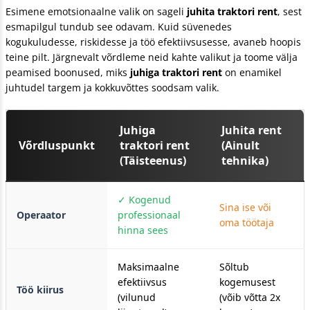
Esimene emotsionaalne valik on sageli
juhita traktori rent
, sest
esmapilgul tundub see odavam. Kuid süvenedes
kogukuludesse, riskidesse ja töö efektiivsusesse, avaneb hoopis
teine pilt. Järgnevalt võrdleme neid kahte valikut ja toome välja
peamised boonused, miks
juhiga traktori rent
on enamikel
juhtudel targem ja kokkuvõttes soodsam valik.
Juhiga
Juhita rent
Võrdluspunkt
traktori rent
(Ainult
(Täisteenus)
tehnika)
✓ Kogenud
Sina ise või
Operaator
professionaal
oma töötaja
hinna sees
Maksimaalne
Sõltub
efektiivsus
kogemusest
Töö kiirus
(vilunud
(võib võtta 2x