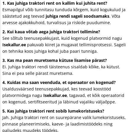
1. Kas juhiga traktori rent on kallim kui juhita rent?
Esmapilgul võib tunnitasu tunduda kõrgem, kuid kogukulud ja
säästetud aeg teevad
juhiga rendi sageli soodsamaks
. Võta
arvesse ajakokkuhoid, turvalisus ja riskide puudumine.
2. Kui kaua võtab aega juhiga traktori tellimine?
See sõltub teenusepakkujast, kuid kogenud platvormid nagu
Isekallur.ee
pakuvab kiiret ja mugavat tellimisprotsessi. Sageli
on tehnika koos juhiga kohal juba paari tunniga.
3. Kas ma pean muretsema kütuse lisamise pärast?
Ei. Juhiga traktori rendi täisteenus sisaldab kõike, ka kütust.
Sina ei pea selle pärast muretsema.
4. Kuidas ma saan veenduda, et operaator on kogenud?
Usaldusväärsed teenusepakkujad, kes teevad koostööd
platvormidega nagu
Isekallur.ee
, tagavad, et kõik operaatorid
on kogenud, sertifitseeritud ja läbinud vajaliku väljaõppe.
5. Kas juhiga traktori rent sobib lumekoristuseks?
Jah. Juhiga traktori rent on suurepärane valik lumekoristuseks,
pinnase planeerimiseks, kaeve- ja laadimistöödeks ning
paljudeks muudeks töödeks.