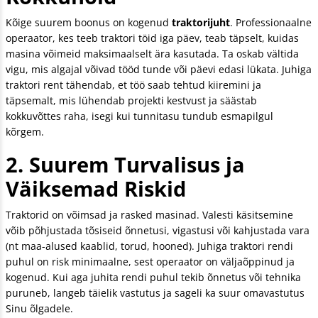
Kõige suurem boonus on kogenud
traktorijuht
. Professionaalne
operaator, kes teeb traktori töid iga päev, teab täpselt, kuidas
masina võimeid maksimaalselt ära kasutada. Ta oskab vältida
vigu, mis algajal võivad tööd tunde või päevi edasi lükata. Juhiga
traktori rent tähendab, et töö saab tehtud kiiremini ja
täpsemalt, mis lühendab projekti kestvust ja säästab
kokkuvõttes raha, isegi kui tunnitasu tundub esmapilgul
kõrgem.
2. Suurem Turvalisus ja
Väiksemad Riskid
Traktorid on võimsad ja rasked masinad. Valesti käsitsemine
võib põhjustada tõsiseid õnnetusi, vigastusi või kahjustada vara
(nt maa-alused kaablid, torud, hooned). Juhiga traktori rendi
puhul on risk minimaalne, sest operaator on väljaõppinud ja
kogenud. Kui aga juhita rendi puhul tekib õnnetus või tehnika
puruneb, langeb täielik vastutus ja sageli ka suur omavastutus
Sinu õlgadele.