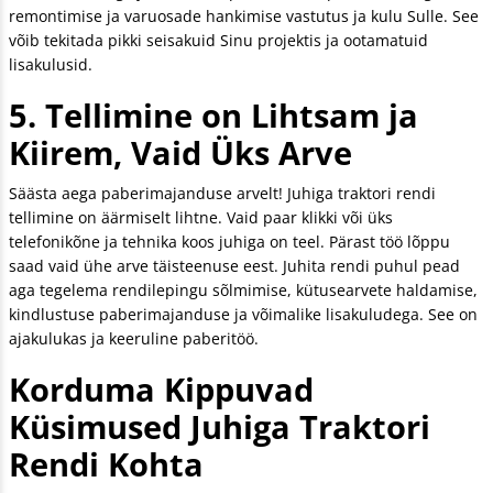
remontimise ja varuosade hankimise vastutus ja kulu Sulle. See
võib tekitada pikki seisakuid Sinu projektis ja ootamatuid
lisakulusid.
5. Tellimine on Lihtsam ja
Kiirem, Vaid Üks Arve
Säästa aega paberimajanduse arvelt! Juhiga traktori rendi
tellimine on äärmiselt lihtne. Vaid paar klikki või üks
telefonikõne ja tehnika koos juhiga on teel. Pärast töö lõppu
saad vaid ühe arve täisteenuse eest. Juhita rendi puhul pead
aga tegelema rendilepingu sõlmimise, kütusearvete haldamise,
kindlustuse paberimajanduse ja võimalike lisakuludega. See on
ajakulukas ja keeruline paberitöö.
Korduma Kippuvad
Küsimused Juhiga Traktori
Rendi Kohta