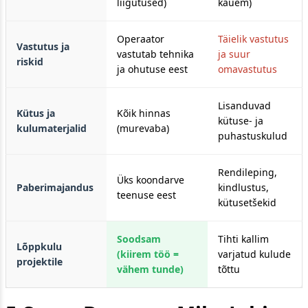
liigutused)
kauem)
Operaator
Täielik vastutus
Vastutus ja
vastutab tehnika
ja suur
riskid
ja ohutuse eest
omavastutus
Lisanduvad
Kütus ja
Kõik hinnas
kütuse- ja
kulumaterjalid
(murevaba)
puhastuskulud
Rendileping,
Üks koondarve
Paberimajandus
kindlustus,
teenuse eest
kütusetšekid
Soodsam
Tihti kallim
Lõppkulu
(kiirem töö =
varjatud kulude
projektile
vähem tunde)
tõttu