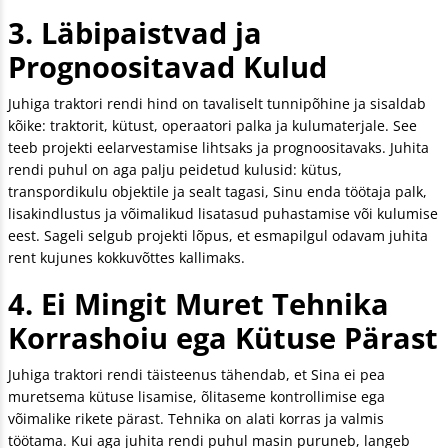
3. Läbipaistvad ja
Prognoositavad Kulud
Juhiga traktori rendi hind on tavaliselt tunnipõhine ja sisaldab
kõike: traktorit, kütust, operaatori palka ja kulumaterjale. See
teeb projekti eelarvestamise lihtsaks ja prognoositavaks. Juhita
rendi puhul on aga palju peidetud kulusid: kütus,
transpordikulu objektile ja sealt tagasi, Sinu enda töötaja palk,
lisakindlustus ja võimalikud lisatasud puhastamise või kulumise
eest. Sageli selgub projekti lõpus, et esmapilgul odavam juhita
rent kujunes kokkuvõttes kallimaks.
4. Ei Mingit Muret Tehnika
Korrashoiu ega Kütuse Pärast
Juhiga traktori rendi täisteenus tähendab, et Sina ei pea
muretsema kütuse lisamise, õlitaseme kontrollimise ega
võimalike rikete pärast. Tehnika on alati korras ja valmis
töötama. Kui aga juhita rendi puhul masin puruneb, langeb