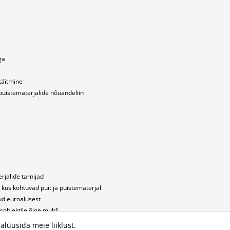
ga
täitmine
puistematerjalide nõuandeliin
rjalide tarnijad
 kus kohtuvad puit ja puistematerjal
ud euroalusest
usobjektile õige multš
ing nõuanded
lüüsida meie liiklust.