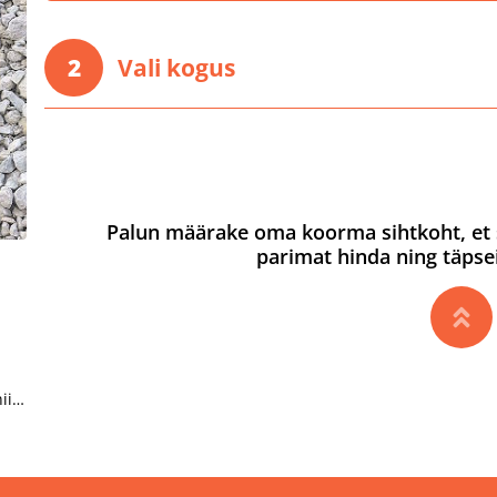
2
Vali kogus
Palun määrake oma koorma sihtkoht, et 
parimat hinda ning täpse
ii