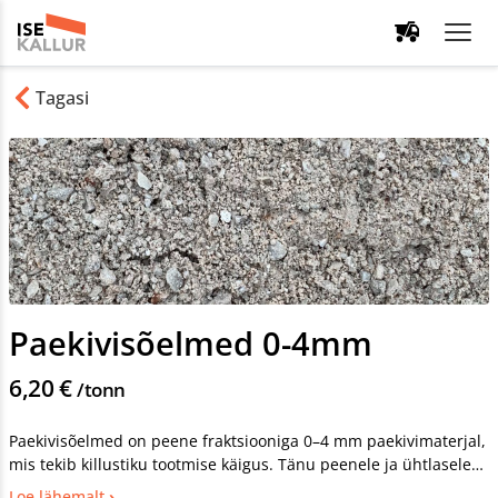
Tagasi
Paekivisõelmed 0-4mm
6,20 €
/tonn
Paekivisõelmed on peene fraktsiooniga 0–4 mm paekivimaterjal,
mis tekib killustiku tootmise käigus. Tänu peenele ja ühtlasele
koostisele on sõelmeid lihtne laotada, tasandada ja tihendada
Loe lähemalt