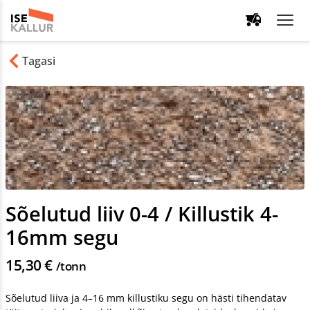
Tagasi
Sõelutud liiv 0-4 / Killustik 4-
16mm segu
15,30 €
/tonn
Sõelutud liiva ja 4–16 mm killustiku segu on hästi tihendatav