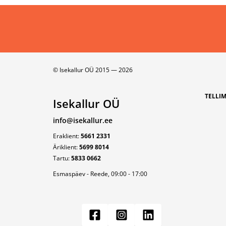
tehakse peamiselt teedel, tänavatel, kõnniteedel ja
muudel avalikel, kui ka kodustel pindadel.
Miks on libedusetõrje oluline?
Ohutus: Libedus võib kaasa tuua kukkumisi ja
vigastusi.
© Isekallur OÜ 2015 — 2026
Majanduslikud kahjud: Libedus võib põhjustada
liiklusõnnetusi.
TELLI
Mugavus: Hästi hooldatud teed ja kõnniteed tagav
Isekallur OÜ
mugava liikumise ka talvisel ajal.
info@isekallur.ee
Eraklient:
5661 2331
Äriklient:
5699 8014
Tartu:
5833 0662
Esmaspäev - Reede, 09:00 - 17:00