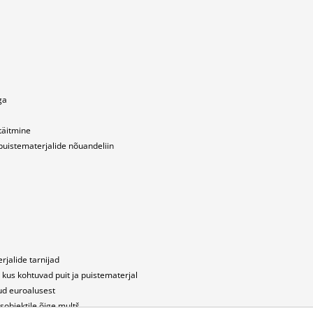
ga
täitmine
puistematerjalide nõuandeliin
rjalide tarnijad
 kus kohtuvad puit ja puistematerjal
ud euroalusest
usobjektile õige multš