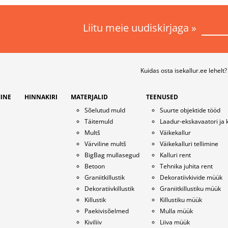
Liitu meie uudiskirjaga »
Kuidas osta isekallur.ee lehelt?
MINE
HINNAKIRI
MATERJALID
TEENUSED
ad
Sõelutud muld
Suurte objektide tööd
Täitemuld
Laadur-ekskavaatori ja 
Multš
Väikekallur
Värviline multš
Väikekalluri tellimine
BigBag mullasegud
Kalluri rent
Betoon
Tehnika juhita rent
Graniitkillustik
Dekoratiivkivide müük
Dekoratiivkillustik
Graniitkillustiku müük
Killustik
Killustiku müük
Paekivisõelmed
Mulla müük
Kiviliiv
Liiva müük