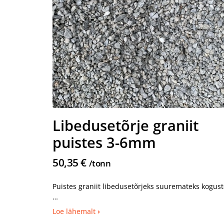
Libedusetõrje graniit
puistes 3-6mm
50,35 €
/tonn
Puistes graniit libedusetõrjeks suuremateks kogus
Libedusetõrje eesmärgiks on vähendada jää ning
Loe lähemalt
libeduse teket ja tagada ohutu liikumine. Seda