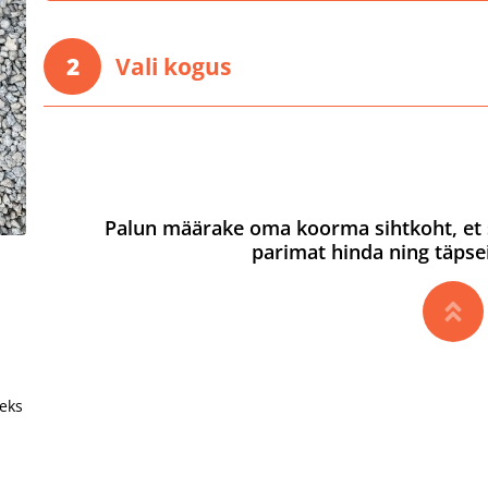
2
Vali kogus
Palun määrake oma koorma sihtkoht, et 
parimat hinda ning täpse
teks