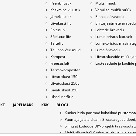
Peenkillustik
Multši müük
Keskmine killustik
Värvilise multši müük
Jämekillustik
Pinnase äravedu
Liivakasti liiv
Ehitusjäätmete äravedu
Ehitusliiv
Lehtede äravedu
Sõelutud liiv
Lumekoristus katuselt
Täiteliiv
Lumekoristus masinate
Tallinna Vee muld
Lume äravedu
Kompost
Liivatuskastide müük ja 
Freesasfalt
Lasteaedade ja koolide 
Termokomposter
Liivatuskast 150L
Liivatuskast 250L
Liivatuskast 350l
Libedusetõrje
KT
JÄRELMAKS
KKK
BLOGI
Kuidas leida parimad kohalikud puistemate
Puumaja ja aia disain: 3 kaasaegset ideed,
5 lihtsat koduõue DIY-projekti taaskasutat
Multš või mults? Kuidas valida koju ja ehit