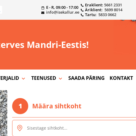
Eraklient:
5661 2331
E - R, 09:00 - 17:00
Äriklient:
5699 8014
info@isekallur.ee
Tartu:
5833 0662
erves Mandri-Eestis!
ERJALID
TEENUSED
SAADA PÄRING
KONTAKT
1
Määra sihtkoht