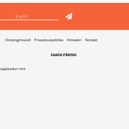
Ostutingimused
Privaatsuspoliitika
Hinnakiri
Kontakt
SAADA PÄRING
kopplaaduri rent