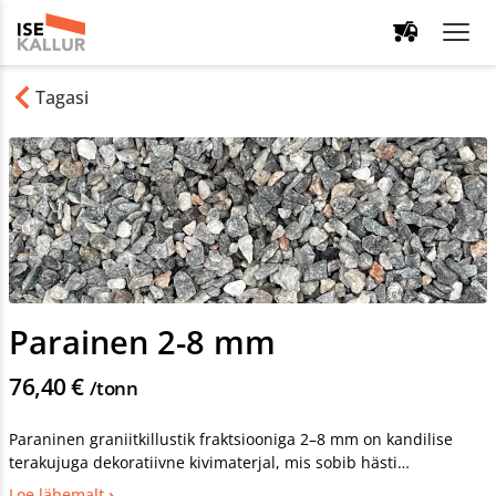
Tagasi
Parainen 2-8 mm
76,40 €
/tonn
Paraninen graniitkillustik fraktsiooniga 2–8 mm on kandilise
terakujuga dekoratiivne kivimaterjal, mis sobib hästi
maastikukujundusse, lillepeenarde korrastamiseks, aiaradade
Loe lähemalt