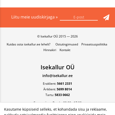
Liitu meie uudiskirjaga »
© Isekallur OÜ 2015 — 2026
Kuidas osta isekallur.ee lehelt?
Ostutingimused
Privaatsuspoliitika
Hinnakiri
Kontakt
Isekallur OÜ
info@isekallur.ee
Eraklient:
5661 2331
Äriklient:
5699 8014
Tartu:
5833 0662
Esmaspäev - Reede, 09:00 - 17:00
Kasutame küpsiseid selleks, et kohandada sisu ja reklaame,
pakkuda sotsiaalmeedia funktsioone ning analüüsida meie